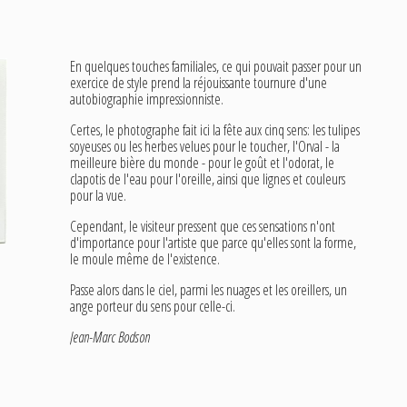
En quelques touches familiales, ce qui pouvait passer pour un
exercice de style prend la réjouissante tournure d'une
autobiographie impressionniste.
Certes, le photographe fait ici la fête aux cinq sens: les tulipes
soyeuses ou les herbes velues pour le toucher, l'Orval - la
meilleure bière du monde - pour le goût et l'odorat, le
clapotis de l'eau pour l'oreille, ainsi que lignes et couleurs
pour la vue.
Cependant, le visiteur pressent que ces sensations n'ont
d'importance pour l'artiste que parce qu'elles sont la forme,
le moule même de l'existence.
Passe alors dans le ciel, parmi les nuages et les oreillers, un
ange porteur du sens pour celle-ci.
Jean-Marc Bodson