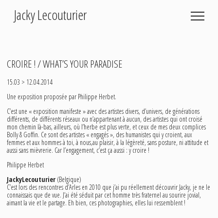
Jacky Lecouturier
Photographies
fleurs coupées et collées…
CROIRE ! / WHAT’S YOUR PARADISE
des fleurs
15.03 > 12.04.2014
balades
mer
Une exposition proposée par Philippe Herbet.
foires
C’est une « exposition manifeste » avec des artistes divers, d’univers, de générations
été
différents, de différents réseaux ou n’appartenant à aucun, des artistes qui ont croisé
mon chemin là-bas, ailleurs, où l’herbe est plus verte, et ceux de mes deux complices
polaroïds
Bolly & Goffin. Ce sont des artistes « engagés », des humanistes qui y croient, aux
femmes et aux hommes à toi, à nous,au plaisir, à la légèreté, sans posture, ni attitude et
arles
aussi sans mièvrerie. Car l’engagement, c’est ça aussi : y croire !
pierres
Philippe Herbet
condroz
JackyLecouturier
(Belgique)
1970 - 90
C’est lors des rencontres d’Arles en 2010 que j’ai pu réellement découvrir Jacky, je ne le
connaissais que de vue. J’ai été séduit par cet homme très fraternel au sourire jovial,
aimant la vie et le partage. Eh bien, ces photographies, elles lui ressemblent !
Expositions