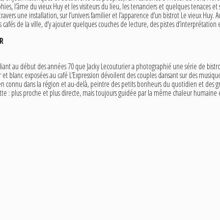
ies, l’âme du vieux Huy et les visiteurs du lieu, les tenanciers et quelques tenaces et
travers une installation, sur l’univers familier et l’apparence d’un bistrot Le vieux Huy.
s cafés de la ville, d’y ajouter quelques couches de lecture, des pistes d’interprétation 
R
étudiant au début des années 70 que Jacky Lecouturier a photographié une série de bist
 et blanc exposées au café L’Expression dévoilent des couples dansant sur des musiques
 connu dans la région et au-delà, peintre des petits bonheurs du quotidien et des gra
te : plus proche et plus directe, mais toujours guidée par la même chaleur humaine