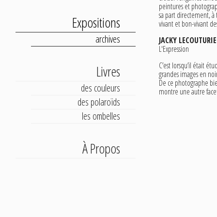
peintures et photograph
sa part directement, à 
Expositions
vivant et bon-vivant de
archives
JACKY LECOUTURIE
L'Expression
C’est lorsqu’il était 
Livres
grandes images en noir
De ce photographe bien
des couleurs
montre une autre facet
des polaroïds
les ombelles
À Propos