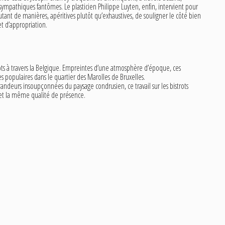
 sympathiques fantômes. Le plasticien Philippe Luyten, enfin, intervient pour
 Autant de manières, apéritives plutôt qu’exhaustives, de souligner le côté bien
et d’appropriation.
rots à travers la Belgique. Empreintes d’une atmosphère d’époque, ces
 populaires dans le quartier des Marolles de Bruxelles.
ndeurs insoupçonnées du paysage condrusien, ce travail sur les bistrots
 et la même qualité de présence.