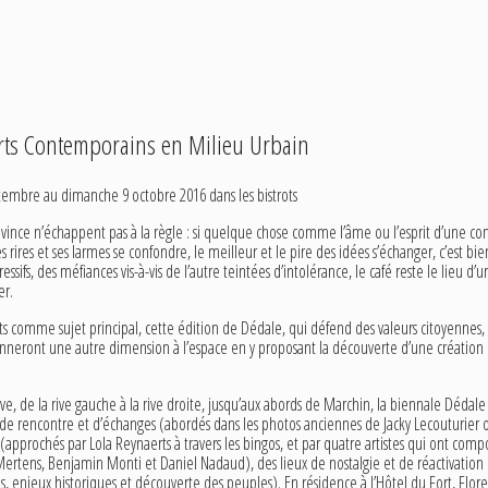
rts Contemporains en Milieu Urbain
tembre au dimanche 9 octobre 2016 dans les bistrots
rovince n’échappent pas à la règle : si quelque chose comme l’âme ou l’esprit d’une co
s rires et ses larmes se confondre, le meilleur et le pire des idées s’échanger, c’est bie
fs, des méfiances vis-à-vis de l’autre teintées d’intolérance, le café reste le lieu d’un
er.
rots comme sujet principal, cette édition de Dédale, qui défend des valeurs citoyennes, 
onneront une autre dimension à l’espace en y proposant la découverte d’une création plas
ve, de la rive gauche à la rive droite, jusqu’aux abords de Marchin, la biennale Dédale
x de rencontre et d’échanges (abordés dans les photos anciennes de Jacky Lecouturier o
 (approchés par Lola Reynaerts à travers les bingos, et par quatre artistes qui ont com
Mertens, Benjamin Monti et Daniel Nadaud), des lieux de nostalgie et de réactivation d
s, enjeux historiques et découverte des peuples). En résidence à l’Hôtel du Fort, Flor