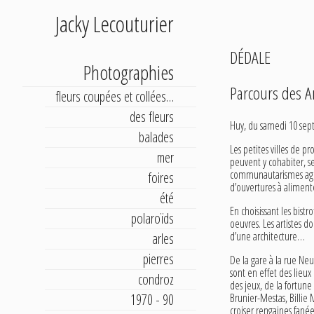
Jacky Lecouturier
DÉDALE
Photographies
Parcours des A
fleurs coupées et collées…
des fleurs
Huy, du samedi 10 sep
balades
Les petites villes de p
mer
peuvent y cohabiter, se
communautarismes agressi
foires
d’ouvertures à aliment
été
En choisissant les bist
polaroïds
oeuvres. Les artistes d
d’une architecture…
arles
pierres
De la gare à la rue Neu
sont en effet des lieu
condroz
des jeux, de la fortune
Brunier-Mestas, Billie 
1970 - 90
croiser rengaines fanée