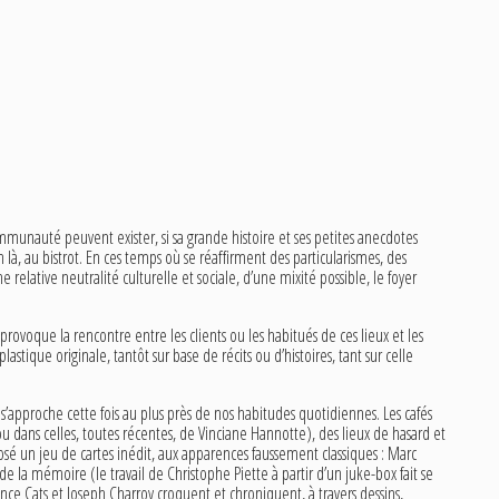
mmunauté peuvent exister, si sa grande histoire et ses petites anecdotes
n là, au bistrot. En ces temps où se réaffirment des particularismes, des
e relative neutralité culturelle et sociale, d’une mixité possible, le foyer
provoque la rencontre entre les clients ou les habitués de ces lieux et les
tique originale, tantôt sur base de récits ou d’histoires, tant sur celle
 s’approche cette fois au plus près de nos habitudes quotidiennes. Les cafés
u dans celles, toutes récentes, de Vinciane Hannotte), des lieux de hasard et
posé un jeu de cartes inédit, aux apparences faussement classiques : Marc
e la mémoire (le travail de Christophe Piette à partir d’un juke-box fait se
ence Cats et Joseph Charroy croquent et chroniquent, à travers dessins,