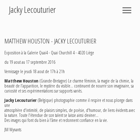
Jacky Lecouturier
Photographies
fleurs coupées et collées…
MATTHEW HOUSTON - JACKY LECOUTURIER
des fleurs
Exposition à la Galerie Quai4 - Quai Churchill 4 - 4020 Liège
balades
mer
du 19 aout au 17 septembre 2016
foires
Vernissage le jeudi 18 aout de 17h à 21h
été
Matthew Houston
(Grande-Bretagne) Le charme féminin, la magie de la chimie, la
polaroïds
beauté de l'apparition, le mystère du visible… continuent de nourrir son imaginaire, sa
curiosité et ses expérimentations sur supports variés.
arles
pierres
Jacky Lecouturier
(Belgique) photographie comme il respire et nous plonge dans
une
condroz
atmosphère d'intimité, de plaisirs simples, de poésie, d'humour, de liens évidents avec
la nature. Toute l'étendue de son talent se laisse ainsi deviner…
1970 - 90
Des images qui font du bien à l'âme et redonnent confiance en la vie.
JM Wynants
Expositions